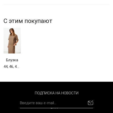
С этим покупают
Блузка
женская
44, 46, 48, 50, 52
125840
ПОДПИСКА НА НОВОСТИ
BYN