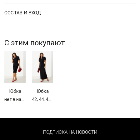
СОСТАВ И УХОД
С этим покупают
Юбка
Юбка
женская
женская
нет в наличии
42, 44, 46, 50
124557
124550
ПОДПИСКА НА НОВОСТИ