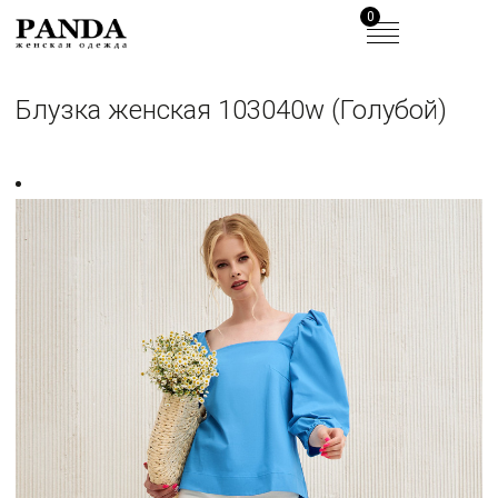
0
Блузка женская 103040w (Голубой)